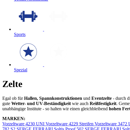
Sports
Spezial
Zelte
Egal ob für
Hallen, Spannkonstruktionen
und
Eventzelte
- durch d
gute
Wetter- und UV-Beständigkeit
wie auch
Reißfestigkeit
. Geme
unabhängige Institute - so halten wir einen gleichbleibend
hohen Fer
MARKEN:
Vorzeltware 4230 UNI
Vorzeltware 4229 Streifen
Vorzeltware 3472
782 S2
SERGE FERRARI Soltis Proof 502
SERGE FERRARI Solti