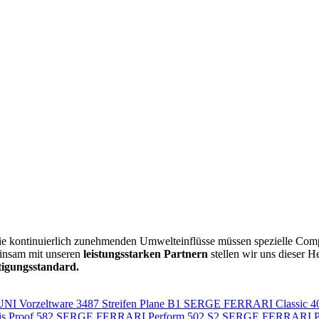
ie kontinuierlich zunehmenden Umwelteinflüsse müssen spezielle Comp
insam mit unseren
leistungsstarken Partnern
stellen wir uns dieser
tigungsstandard.
 UNI
Vorzeltware 3487 Streifen
Plane B1
SERGE FERRARI Classic 4
s Proof 582
SERGE FERRARI Perform 502 S2
SERGE FERRARI Pe