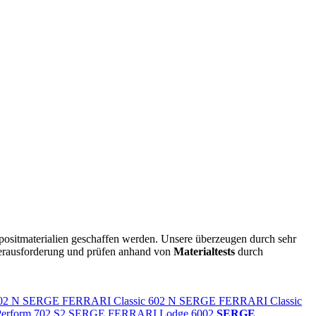
ositmaterialien geschaffen werden. Unsere überzeugen durch sehr
 Herausforderung und prüfen anhand von
Materialtests
durch
02 N
SERGE FERRARI Classic 602 N
SERGE FERRARI Classic
rform 702 S2
SERGE FERRARI Lodge 6002
SERGE