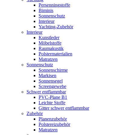
Persenningstoffe
Biminis
Sonnenschutz
Interieur
Yachting-Zubehör
Interieur
Kunstleder
Möbelstoffe
Raumakustik
Polstermaterialien
Matratzen
Sonnenschutz
Sonnenschirme
Markisen
Sonnensegel
Screengewebe
Schwer entflammbar
PVC-Plane B1
Leichte Stoffe
Gitter schwer entflammbar
Zubehör
Planenzubehör
Polstereizubehör
Matratzen