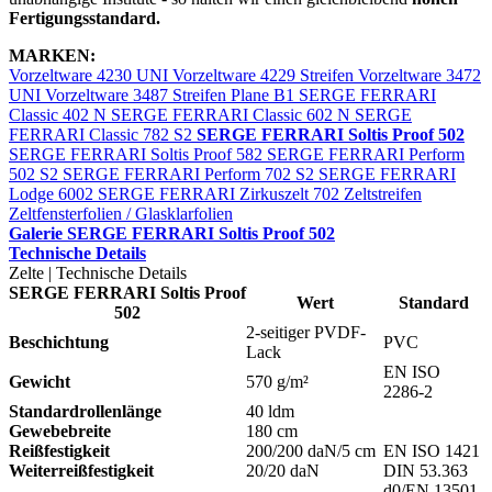
Fertigungsstandard.
MARKEN:
Vorzeltware 4230 UNI
Vorzeltware 4229 Streifen
Vorzeltware 3472
UNI
Vorzeltware 3487 Streifen
Plane B1
SERGE FERRARI
Classic 402 N
SERGE FERRARI Classic 602 N
SERGE
FERRARI Classic 782 S2
SERGE FERRARI Soltis Proof 502
SERGE FERRARI Soltis Proof 582
SERGE FERRARI Perform
502 S2
SERGE FERRARI Perform 702 S2
SERGE FERRARI
Lodge 6002
SERGE FERRARI Zirkuszelt 702
Zeltstreifen
Zeltfensterfolien / Glasklarfolien
Galerie SERGE FERRARI Soltis Proof 502
Technische Details
Zelte | Technische Details
SERGE FERRARI Soltis Proof
Wert
Standard
502
2-seitiger PVDF-
Beschichtung
PVC
Lack
EN ISO
Gewicht
570 g/m²
2286-2
Standardrollenlänge
40 ldm
Gewebebreite
180 cm
Reißfestigkeit
200/200 daN/5 cm
EN ISO 1421
Weiterreißfestigkeit
20/20 daN
DIN 53.363
d0/EN 13501-