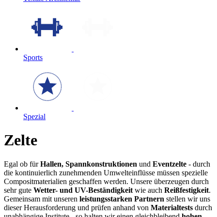
Sports
Spezial
Zelte
Egal ob für
Hallen, Spannkonstruktionen
und
Eventzelte
- durch
die kontinuierlich zunehmenden Umwelteinflüsse müssen spezielle
Compositmaterialien geschaffen werden. Unsere überzeugen durch
sehr gute
Wetter- und UV-Beständigkeit
wie auch
Reißfestigkeit
.
Gemeinsam mit unseren
leistungsstarken Partnern
stellen wir uns
dieser Herausforderung und prüfen anhand von
Materialtests
durch
unabhängige Institute - so halten wir einen gleichbleibend
hohen