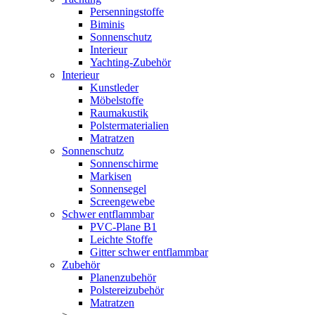
Persenningstoffe
Biminis
Sonnenschutz
Interieur
Yachting-Zubehör
Interieur
Kunstleder
Möbelstoffe
Raumakustik
Polstermaterialien
Matratzen
Sonnenschutz
Sonnenschirme
Markisen
Sonnensegel
Screengewebe
Schwer entflammbar
PVC-Plane B1
Leichte Stoffe
Gitter schwer entflammbar
Zubehör
Planenzubehör
Polstereizubehör
Matratzen