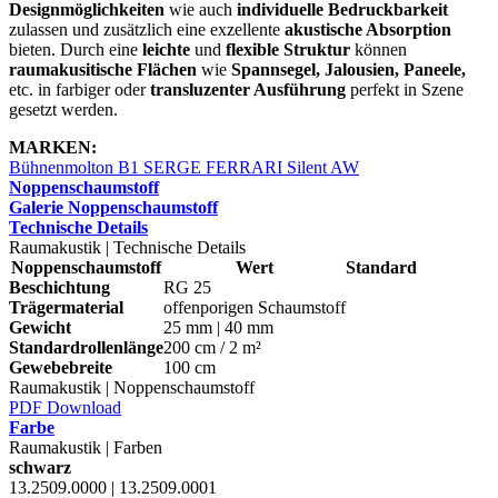
Designmöglichkeiten
wie auch
individuelle Bedruckbarkeit
zulassen und zusätzlich eine exzellente
akustische Absorption
bieten. Durch eine
leichte
und
flexible Struktur
können
raumakusitische Flächen
wie
Spannsegel, Jalousien, Paneele,
etc. in farbiger oder
transluzenter Ausführung
perfekt in Szene
gesetzt werden.
MARKEN:
Bühnenmolton B1
SERGE FERRARI Silent AW
Noppenschaumstoff
Galerie Noppenschaumstoff
Technische Details
Raumakustik | Technische Details
Noppenschaumstoff
Wert
Standard
Beschichtung
RG 25
Trägermaterial
offenporigen Schaumstoff
Gewicht
25 mm | 40 mm
Standardrollenlänge
200 cm / 2 m²
Gewebebreite
100 cm
Raumakustik | Noppenschaumstoff
PDF Download
Farbe
Raumakustik | Farben
schwarz
13.2509.0000 | 13.2509.0001