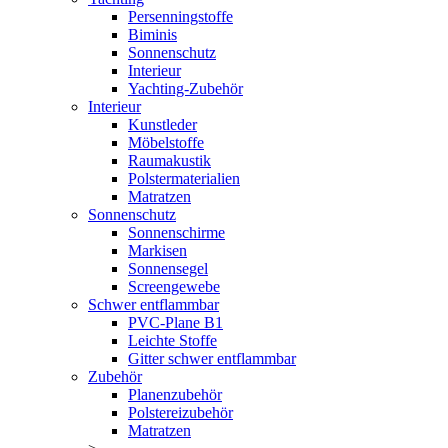
Persenningstoffe
Biminis
Sonnenschutz
Interieur
Yachting-Zubehör
Interieur
Kunstleder
Möbelstoffe
Raumakustik
Polstermaterialien
Matratzen
Sonnenschutz
Sonnenschirme
Markisen
Sonnensegel
Screengewebe
Schwer entflammbar
PVC-Plane B1
Leichte Stoffe
Gitter schwer entflammbar
Zubehör
Planenzubehör
Polstereizubehör
Matratzen