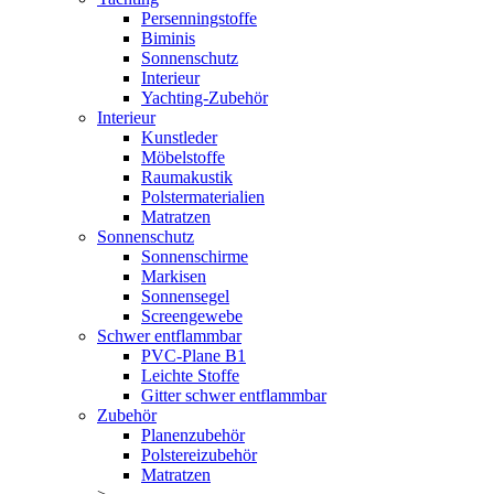
Persenningstoffe
Biminis
Sonnenschutz
Interieur
Yachting-Zubehör
Interieur
Kunstleder
Möbelstoffe
Raumakustik
Polstermaterialien
Matratzen
Sonnenschutz
Sonnenschirme
Markisen
Sonnensegel
Screengewebe
Schwer entflammbar
PVC-Plane B1
Leichte Stoffe
Gitter schwer entflammbar
Zubehör
Planenzubehör
Polstereizubehör
Matratzen