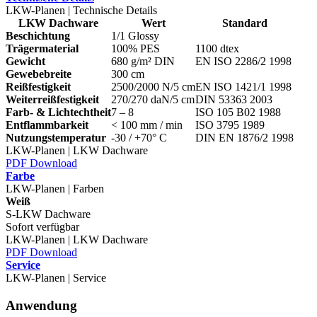
LKW-Planen | Technische Details
LKW Dachware
Wert
Standard
Beschichtung
1/1 Glossy
Trägermaterial
100% PES
1100 dtex
Gewicht
680 g/m² DIN
EN ISO 2286/2 1998
Gewebebreite
300 cm
Reißfestigkeit
2500/2000 N/5 cm
EN ISO 1421/1 1998
Weiterreißfestigkeit
270/270 daN/5 cm
DIN 53363 2003
Farb- & Lichtechtheit
7 – 8
ISO 105 B02 1988
Entflammbarkeit
< 100 mm / min
ISO 3795 1989
Nutzungstemperatur
-30 / +70° C
DIN EN 1876/2 1998
LKW-Planen | LKW Dachware
PDF Download
Farbe
LKW-Planen | Farben
Weiß
S-LKW Dachware
Sofort verfügbar
LKW-Planen | LKW Dachware
PDF Download
Service
LKW-Planen | Service
Anwendung