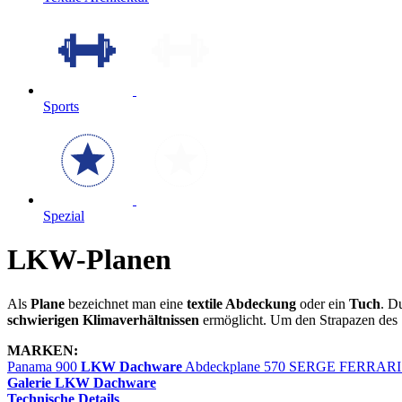
Sports
Spezial
LKW-Planen
Als
Plane
bezeichnet man eine
textile Abdeckung
oder ein
Tuch
. D
schwierigen Klimaverhältnissen
ermöglicht. Um den Strapazen des 
MARKEN:
Panama 900
LKW Dachware
Abdeckplane 570
SERGE FERRARI Pr
Galerie LKW Dachware
Technische Details