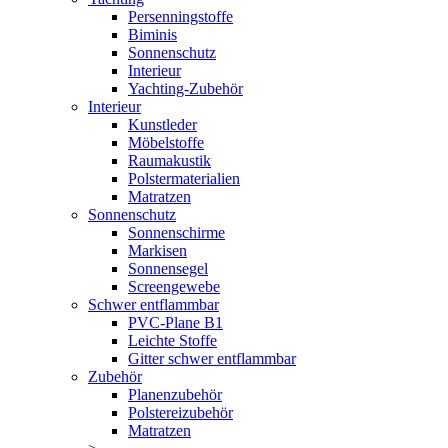
Persenningstoffe
Biminis
Sonnenschutz
Interieur
Yachting-Zubehör
Interieur
Kunstleder
Möbelstoffe
Raumakustik
Polstermaterialien
Matratzen
Sonnenschutz
Sonnenschirme
Markisen
Sonnensegel
Screengewebe
Schwer entflammbar
PVC-Plane B1
Leichte Stoffe
Gitter schwer entflammbar
Zubehör
Planenzubehör
Polstereizubehör
Matratzen