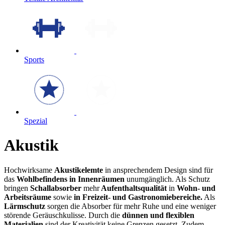
Sports
Spezial
Akustik
Hochwirksame
Akustikelemte
in ansprechendem Design sind für
das
Wohlbefindens in Innenräumen
unumgänglich. Als Schutz
bringen
Schallabsorber
mehr
Aufenthaltsqualität
in
Wohn- und
Arbeitsräume
sowie
in Freizeit- und Gastronomiebereiche.
Als
Lärmschutz
sorgen die Absorber für mehr Ruhe und eine weniger
störende Geräuschkulisse. Durch die
dünnen und flexiblen
Materialien
sind der Kreativität keine Grenzen gesetzt. Zudem