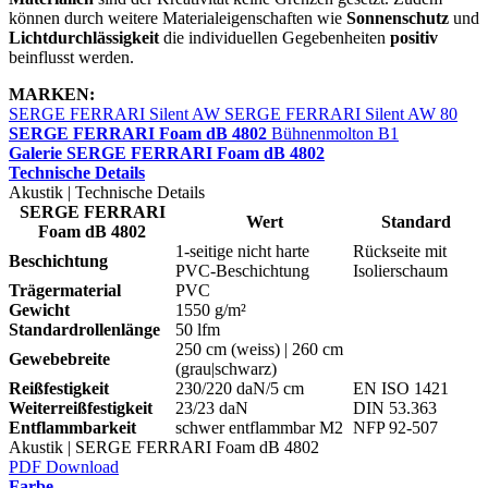
können durch weitere Materialeigenschaften wie
Sonnenschutz
und
Lichtdurchlässigkeit
die individuellen Gegebenheiten
positiv
beinflusst werden.
MARKEN:
SERGE FERRARI Silent AW
SERGE FERRARI Silent AW 80
SERGE FERRARI Foam dB 4802
Bühnenmolton B1
Galerie SERGE FERRARI Foam dB 4802
Technische Details
Akustik | Technische Details
SERGE FERRARI
Wert
Standard
Foam dB 4802
1-seitige nicht harte
Rückseite mit
Beschichtung
PVC-Beschichtung
Isolierschaum
Trägermaterial
PVC
Gewicht
1550 g/m²
Standardrollenlänge
50 lfm
250 cm (weiss) | 260 cm
Gewebebreite
(grau|schwarz)
Reißfestigkeit
230/220 daN/5 cm
EN ISO 1421
Weiterreißfestigkeit
23/23 daN
DIN 53.363
Entflammbarkeit
schwer entflammbar M2
NFP 92-507
Akustik | SERGE FERRARI Foam dB 4802
PDF Download
Farbe