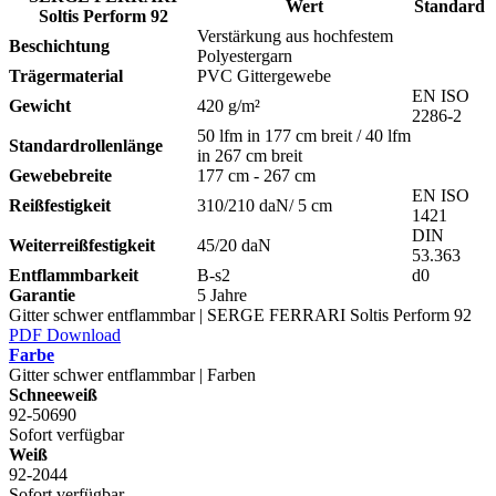
Wert
Standard
Soltis Perform 92
Verstärkung aus hochfestem
Beschichtung
Polyestergarn
Trägermaterial
PVC Gittergewebe
EN ISO
Gewicht
420 g/m²
2286-2
50 lfm in 177 cm breit / 40 lfm
Standardrollenlänge
in 267 cm breit
Gewebebreite
177 cm - 267 cm
EN ISO
Reißfestigkeit
310/210 daN/ 5 cm
1421
DIN
Weiterreißfestigkeit
45/20 daN
53.363
Entflammbarkeit
B-s2
d0
Garantie
5 Jahre
Gitter schwer entflammbar | SERGE FERRARI Soltis Perform 92
PDF Download
Farbe
Gitter schwer entflammbar | Farben
Schneeweiß
92-50690
Sofort verfügbar
Weiß
92-2044
Sofort verfügbar