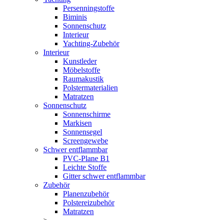
Persenningstoffe
Biminis
Sonnenschutz
Interieur
Yachting-Zubehör
Interieur
Kunstleder
Möbelstoffe
Raumakustik
Polstermaterialien
Matratzen
Sonnenschutz
Sonnenschirme
Markisen
Sonnensegel
Screengewebe
Schwer entflammbar
PVC-Plane B1
Leichte Stoffe
Gitter schwer entflammbar
Zubehör
Planenzubehör
Polstereizubehör
Matratzen