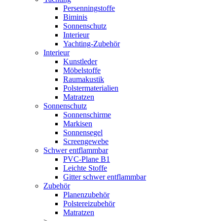
Persenningstoffe
Biminis
Sonnenschutz
Interieur
Yachting-Zubehör
Interieur
Kunstleder
Möbelstoffe
Raumakustik
Polstermaterialien
Matratzen
Sonnenschutz
Sonnenschirme
Markisen
Sonnensegel
Screengewebe
Schwer entflammbar
PVC-Plane B1
Leichte Stoffe
Gitter schwer entflammbar
Zubehör
Planenzubehör
Polstereizubehör
Matratzen