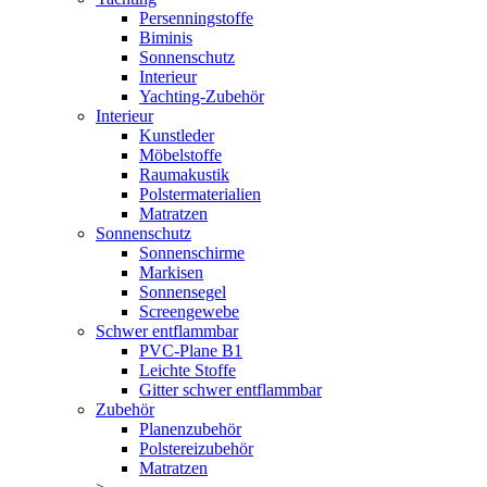
Persenningstoffe
Biminis
Sonnenschutz
Interieur
Yachting-Zubehör
Interieur
Kunstleder
Möbelstoffe
Raumakustik
Polstermaterialien
Matratzen
Sonnenschutz
Sonnenschirme
Markisen
Sonnensegel
Screengewebe
Schwer entflammbar
PVC-Plane B1
Leichte Stoffe
Gitter schwer entflammbar
Zubehör
Planenzubehör
Polstereizubehör
Matratzen